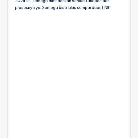
2024 ini, semoga dimudahkan semua tahapan dan
prosesnya ya. Semoga bisa lulus sampai dapat NIP.