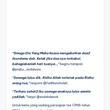
“Smoga Dia Yang Maha Kuasa mengabulkan doa2
ibundamu dek. Kelak jika doa nya terkabul,
bahagiakanlah hari tuanya..,”
begitu harapan
@prabu_andalusia.
“Semoga lulus dik, Ridho Allah terletak pada Ridho
orang tua,”
respons @fadhlunsholeh.
“Terharu sehat2 ibu semoga anaknya lulus aamiin
yaAllah,”
lanjut @endahdenok.
Untuk kamu yang sedang persiapan tes CPNS tahun