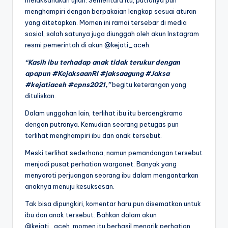
melaksanakan ujian. Sementara itu, putranya pun
menghampiri dengan berpakaian lengkap sesuai aturan
yang ditetapkan. Momen ini ramai tersebar di media
sosial, salah satunya juga diunggah oleh akun Instagram
resmi pemerintah di akun @kejati_aceh.
“Kasih ibu terhadap anak tidak terukur dengan
apapun #KejaksaanRI #jaksaagung #Jaksa
#kejatiaceh #cpns2021,”
begitu keterangan yang
dituliskan.
Dalam unggahan lain, terlihat ibu itu bercengkrama
dengan putranya. Kemudian seorang petugas pun
terlihat menghampiri ibu dan anak tersebut.
Meski terlihat sederhana, namun pemandangan tersebut
menjadi pusat perhatian warganet. Banyak yang
menyoroti perjuangan seorang ibu dalam mengantarkan
anaknya menuju kesuksesan.
Tak bisa dipungkiri, komentar haru pun disematkan untuk
ibu dan anak tersebut. Bahkan dalam akun
@kejati_aceh, momen itu berhasil menarik perhatian