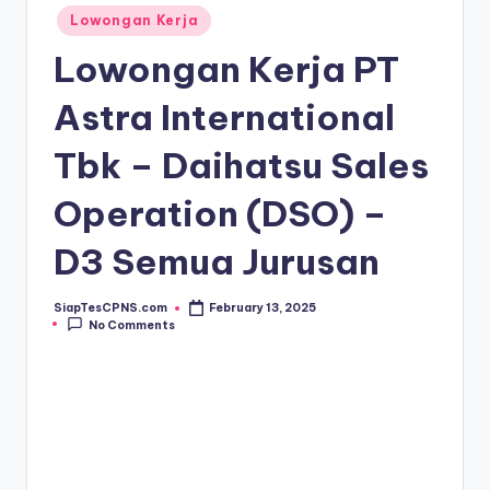
Posted
Lowongan Kerja
in
Lowongan Kerja PT
Astra International
Tbk – Daihatsu Sales
Operation (DSO) –
D3 Semua Jurusan
SiapTesCPNS.com
February 13, 2025
Posted
No Comments
by