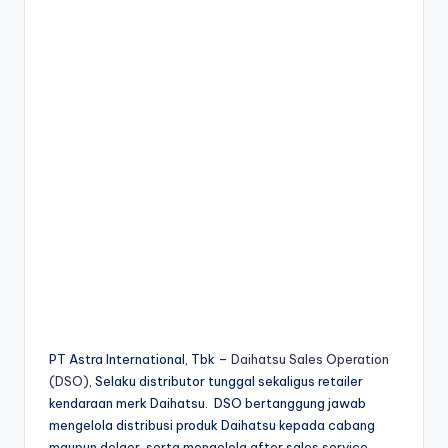
PT Astra International, Tbk –
Daihatsu Sales Operation
(DSO)
, Selaku distributor tunggal sekaligus retailer
kendaraan merk Daihatsu. DSO bertanggung jawab
mengelola distribusi produk Daihatsu kepada cabang
maupun delaer, serta mengelola after sales service