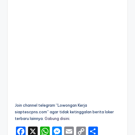
Join channel telegram “Lowongan Kerja
siaptescpns.com” agar tidak ketinggalan berita loker
terbaru lainnya.
Gabung disini
.
F
X
W
M
E
C
S