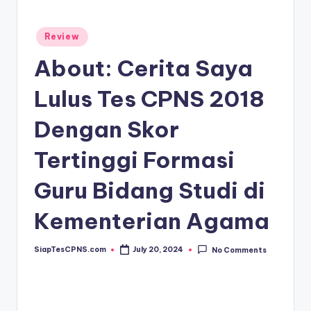
Posted
Review
in
About: Cerita Saya
Lulus Tes CPNS 2018
Dengan Skor
Tertinggi Formasi
Guru Bidang Studi di
Kementerian Agama
SiapTesCPNS.com
July 20, 2024
No Comments
Posted
by