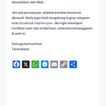
dimudahkan oleh Allah.
Jika ada pertanyaan, silahkan kirimkan komentar
dibawah. Anda juga boleh bergabung di grup telegram
atau
facebook siaptescpns
. Jika ingin mendapat
notifikasi saat ada artikel baru, anda bisa berlangganan
di web ini.
Semoga bermanfaat
Terimakasih…
F
X
W
M
E
C
S
a
h
e
m
o
h
c
a
s
ai
p
ar
e
ts
s
l
y
e
b
A
e
Li
o
p
n
n