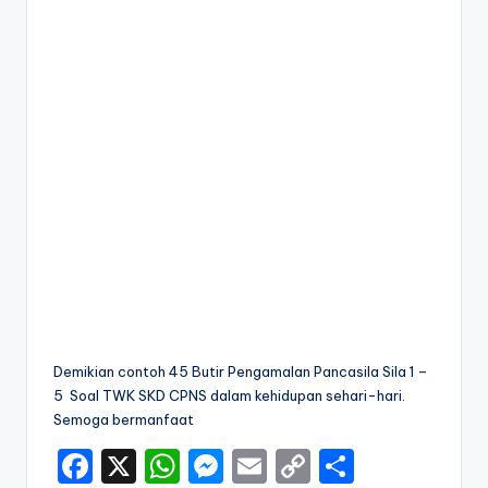
Demikian contoh 45 Butir Pengamalan Pancasila Sila 1 –
5 Soal TWK SKD CPNS dalam kehidupan sehari-hari.
Semoga bermanfaat
F
X
W
M
E
C
S