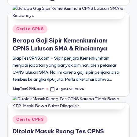
by
Posted
Cerita CPNS
in
Berapa Gaji Sipir Kemenkumham
CPNS Lulusan SMA & Rinciannya
SiapTesCPNS.com - Sipir penjara Kemenkumham
menjadi jabatan yang banyak diminati oleh pelamar
CPNS lulusan SMA. Hal ini karena gaji sipir penjara bisa
tembus ke angka Rp6 juta. Perlu diketahui bahwa…
SiapTesCPNS.com
August 28, 2024
Posted
by
Posted
Cerita CPNS
in
Ditolak Masuk Ruang Tes CPNS