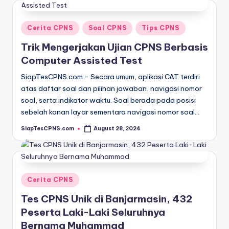
Posted
Cerita CPNS
Soal CPNS
Tips CPNS
in
Trik Mengerjakan Ujian CPNS Berbasis
Computer Assisted Test
SiapTesCPNS.com - Secara umum, aplikasi CAT terdiri
atas daftar soal dan pilihan jawaban, navigasi nomor
soal, serta indikator waktu. Soal berada pada posisi
sebelah kanan layar sementara navigasi nomor soal…
SiapTesCPNS.com
August 28, 2024
Posted
by
Posted
Cerita CPNS
in
Tes CPNS Unik di Banjarmasin, 432
Peserta Laki-Laki Seluruhnya
Bernama Muhammad