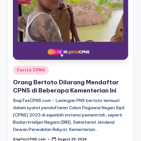
Posted
Cerita CPNS
in
Orang Bertato Dilarang Mendaftar
CPNS di Beberapa Kementerian Ini
SiapTesCPNS.com - Larangan PNS bertato termuat
dalam syarat pendaftaran Calon Pegawai Negeri Sipil
(CPNS) 2023 di sejumlah instansi pemerintah, seperti
Badan Intelijen Negara (BIN), Sekretariat Jenderal
Dewan Perwakilan Rakyat, Kementerian…
SiapTesCPNS.com
August 29, 2024
Posted