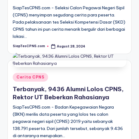
SiapTesCPNS.com - Seleksi Calon Pegawai Negeri Sipil
(CPNS) menyimpan segudang cerita para peserta.
Pada pelaksanaan tes Seleksi Kompetensi Dasar (SKD)
CPNS tahun ini pun cerita menarik bergulir dari berbagai
lokasi…
SiapTesCPNS.com
August 28, 2024
Posted
by
Posted
Cerita CPNS
in
Terbanyak, 9436 Alumni Lolos CPNS,
Rektor UT Beberkan Rahasianya
SiapTesCPNS.com - Badan Kepegawaian Negara
(BKN) merilis data peserta yang lolos tes calon
pegawai negeri sipil (CPNS) 2019 yaitu sebanyak
138.791 peserta. Dari jumlah tersebut, sebanyak 9.436
di antaranya merupakan…