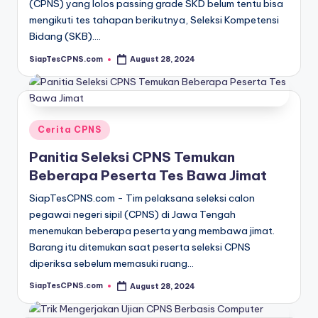
(CPNS) yang lolos passing grade SKD belum tentu bisa
mengikuti tes tahapan berikutnya, Seleksi Kompetensi
Bidang (SKB).…
SiapTesCPNS.com
August 28, 2024
Posted
by
Posted
Cerita CPNS
in
Panitia Seleksi CPNS Temukan
Beberapa Peserta Tes Bawa Jimat
SiapTesCPNS.com - Tim pelaksana seleksi calon
pegawai negeri sipil (CPNS) di Jawa Tengah
menemukan beberapa peserta yang membawa jimat.
Barang itu ditemukan saat peserta seleksi CPNS
diperiksa sebelum memasuki ruang…
SiapTesCPNS.com
August 28, 2024
Posted
by