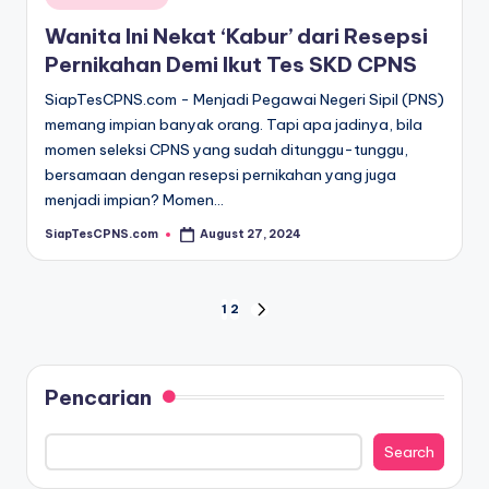
in
Wanita Ini Nekat ‘Kabur’ dari Resepsi
Pernikahan Demi Ikut Tes SKD CPNS
SiapTesCPNS.com - Menjadi Pegawai Negeri Sipil (PNS)
memang impian banyak orang. Tapi apa jadinya, bila
momen seleksi CPNS yang sudah ditunggu-tunggu,
bersamaan dengan resepsi pernikahan yang juga
menjadi impian? Momen…
SiapTesCPNS.com
August 27, 2024
Posted
by
Posts
1
2
NEXT
PAGE
pagination
Pencarian
Search