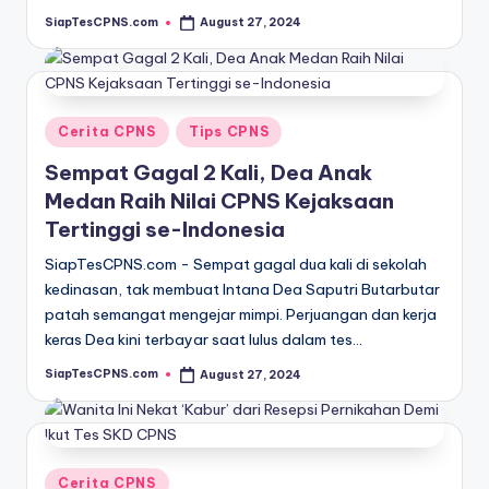
SiapTesCPNS.com
August 27, 2024
Posted
by
Posted
Cerita CPNS
Tips CPNS
in
Sempat Gagal 2 Kali, Dea Anak
Medan Raih Nilai CPNS Kejaksaan
Tertinggi se-Indonesia
SiapTesCPNS.com - Sempat gagal dua kali di sekolah
kedinasan, tak membuat Intana Dea Saputri Butarbutar
patah semangat mengejar mimpi. Perjuangan dan kerja
keras Dea kini terbayar saat lulus dalam tes…
SiapTesCPNS.com
August 27, 2024
Posted
by
Posted
Cerita CPNS