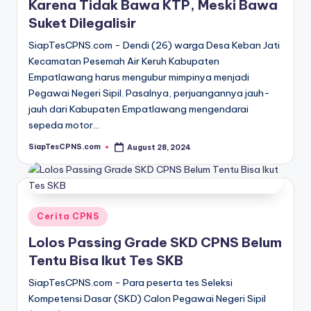
Karena Tidak Bawa KTP, Meski Bawa
Suket Dilegalisir
SiapTesCPNS.com - Dendi (26) warga Desa Keban Jati
Kecamatan Pesemah Air Keruh Kabupaten
Empatlawang harus mengubur mimpinya menjadi
Pegawai Negeri Sipil. Pasalnya, perjuangannya jauh-
jauh dari Kabupaten Empatlawang mengendarai
sepeda motor…
SiapTesCPNS.com
August 28, 2024
Posted
by
Posted
Cerita CPNS
in
Lolos Passing Grade SKD CPNS Belum
Tentu Bisa Ikut Tes SKB
SiapTesCPNS.com - Para peserta tes Seleksi
Kompetensi Dasar (SKD) Calon Pegawai Negeri Sipil