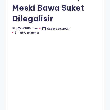
Meski Bawa Suket
Dilegalisir
SiapTesCPNS.com
August 28, 2024
Posted
No Comments
by