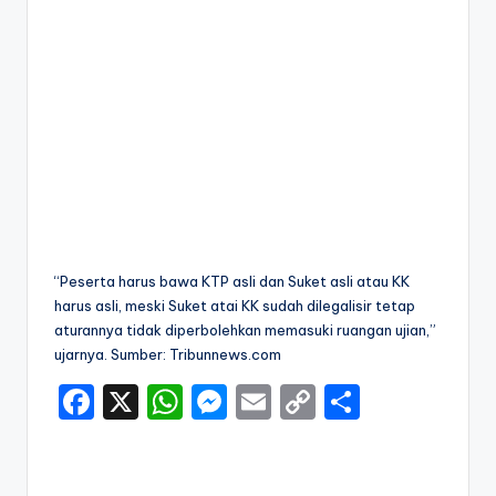
“Peserta harus bawa KTP asli dan Suket asli atau KK
harus asli, meski Suket atai KK sudah dilegalisir tetap
aturannya tidak diperbolehkan memasuki ruangan ujian,”
ujarnya. Sumber: Tribunnews.com
F
X
W
M
E
C
S
a
h
e
m
o
h
c
a
s
ai
p
ar