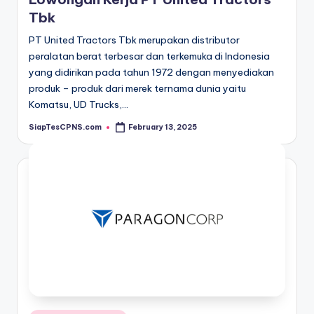
Tbk
PT United Tractors Tbk merupakan distributor
peralatan berat terbesar dan terkemuka di Indonesia
yang didirikan pada tahun 1972 dengan menyediakan
produk – produk dari merek ternama dunia yaitu
Komatsu, UD Trucks,…
SiapTesCPNS.com
February 13, 2025
Posted
by