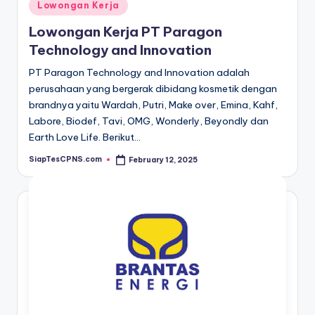
Posted
Lowongan Kerja
in
Lowongan Kerja PT Paragon
Technology and Innovation
PT Paragon Technology and Innovation adalah
perusahaan yang bergerak dibidang kosmetik dengan
brandnya yaitu Wardah, Putri, Make over, Emina, Kahf,
Labore, Biodef, Tavi, OMG, Wonderly, Beyondly dan
Earth Love Life. Berikut…
SiapTesCPNS.com
February 12, 2025
Posted
by