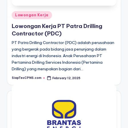
Posted
Lowongan Kerja
in
Lowongan Kerja PT Patra Drilling
Contractor (PDC)
PT Patra Drilling Contractor (PDC) adalah perusahaan
yang bergerak pada bidang jasa penunjang dalam
industri energi di Indonesia. Anak Perusahaan PT
Pertamina Drilling Services Indonesia (Pertamina
Drilling) yang merupakan bagian dari…
SiapTesCPNS.com
February 12, 2025
Posted
by