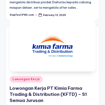
mengelola distribusi produk Daihatsu kepada cabang
maupun delaer, serta mengelola after sales…
SiapTesCPNS.com
February 13, 2025
Posted
by
Posted
Lowongan Kerja
in
Lowongan Kerja PT Kimia Farma
Trading & Distribution (KFTD) – S1
Semua Jurusan