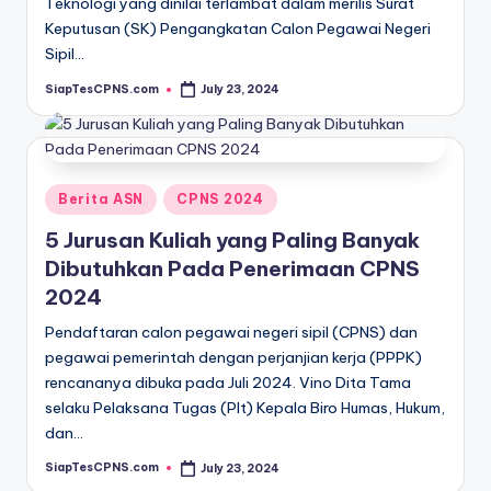
Teknologi yang dinilai terlambat dalam merilis Surat
Keputusan (SK) Pengangkatan Calon Pegawai Negeri
Sipil…
SiapTesCPNS.com
July 23, 2024
Posted
by
Posted
Berita ASN
CPNS 2024
in
5 Jurusan Kuliah yang Paling Banyak
Dibutuhkan Pada Penerimaan CPNS
2024
Pendaftaran calon pegawai negeri sipil (CPNS) dan
pegawai pemerintah dengan perjanjian kerja (PPPK)
rencananya dibuka pada Juli 2024. Vino Dita Tama
selaku Pelaksana Tugas (Plt) Kepala Biro Humas, Hukum,
dan…
SiapTesCPNS.com
July 23, 2024
Posted
by