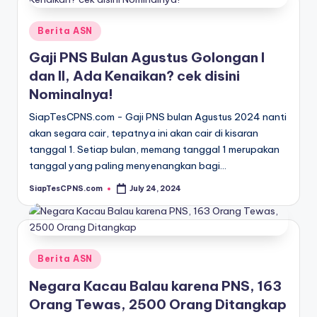
Posted
Berita ASN
in
Gaji PNS Bulan Agustus Golongan I
dan II, Ada Kenaikan? cek disini
Nominalnya!
SiapTesCPNS.com - Gaji PNS bulan Agustus 2024 nanti
akan segara cair, tepatnya ini akan cair di kisaran
tanggal 1. Setiap bulan, memang tanggal 1 merupakan
tanggal yang paling menyenangkan bagi…
SiapTesCPNS.com
July 24, 2024
Posted
by
Posted
Berita ASN
in
Negara Kacau Balau karena PNS, 163
Orang Tewas, 2500 Orang Ditangkap