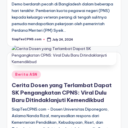
Demo berdarah pecah di Bangladesh dalam beberapa
hari terakhir. Pemberian kuota pegawai negeri (PNS)
kepada keluarga veteran perang di tengah sulitnya
pemuda mendapatkan pekerjaan oleh pemerintah
Perdana Menteri (PM) Syeik…
SiapTesCPNS.com
July 24, 2024
Posted
by
Posted
Berita ASN
in
Cerita Dosen yang Terlambat Dapat
SK Pengangkatan CPNS: Viral Dulu
Baru Ditindaklanjuti Kemendikbud
SiapTesCPNS.com - Dosen Universitas Diponegoro,
Aslama Nanda Rizal, menyesalkan respons dari
Kementerian Pendidikan, Kebudayaan, Riset, dan