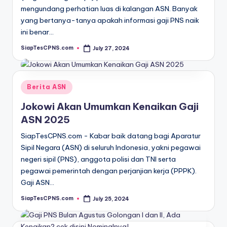
mengundang perhatian luas di kalangan ASN. Banyak
yang bertanya-tanya apakah informasi gaji PNS naik
ini benar…
SiapTesCPNS.com
July 27, 2024
Posted
by
Posted
Berita ASN
in
Jokowi Akan Umumkan Kenaikan Gaji
ASN 2025
SiapTesCPNS.com - Kabar baik datang bagi Aparatur
Sipil Negara (ASN) di seluruh Indonesia, yakni pegawai
negeri sipil (PNS), anggota polisi dan TNI serta
pegawai pemerintah dengan perjanjian kerja (PPPK).
Gaji ASN…
SiapTesCPNS.com
July 25, 2024
Posted
by