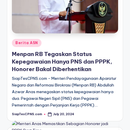
Posted
Berita ASN
in
Menpan RB Tegaskan Status
Kepegawaian Hanya PNS dan PPPK,
Honorer Bakal Diberhentikan
SiapTesCPNS.com - Menteri Pendayagunaan Aparatur
Negara dan Reformasi Birokrasi (Menpan RB) Abdullah
Azwar Anas menegaskan status kepegawaian hanya
dua. Pegawai Negeri Sipil (PNS) dan Pegawai
Pemerintah dengan Perjanjian Kerja (PPPK).…
SiapTesCPNS.com
July 20, 2024
Posted
by