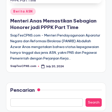
Posted
Berita ASN
in
Menteri Anas Memastikan Sebagian
Honorer jadi PPPK Part Time
SiapTesCPNS.com - Menteri Pendayagunaan Aparatur
Negara dan Reformasi Birokrasi (PANRB) Abdullah
Azwar Anas mengatakan bahwa status kepegawaian
hanya tinggal dua jenis ASN, yakni PNS dan Pegawai
Pemerintah dengan Perjanjian Kerja…
SiapTesCPNS.com
July 20, 2024
Posted
by
Pencarian
Search