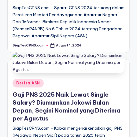
SiapTesCPNS.com - Syarat CPNS 2024 tertuang dalam
Peraturan Menteri Pendayagunaan Aparatur Negara
Dan Reformasi Birokrasi Republik Indonesia Nomor
(PermenPANRB) No 6 Tahun 2024 tentang Pengadaan
Pegawai Aparatur Sipil Negara (ASN).…
SiapTesCPNS.com
August 1, 2024
Posted
by
Posted
Berita ASN
in
Gaji PNS 2025 Naik Lewat Single
Salary? Diumumkan Jokowi Bulan
Depan, Segini Nominal yang Diterima
per Agustus
SiapTesCPNS.com - Kabar mengenai kenaikan gaji PNS
(Pegawai Negeri Sipil) pada tahun 2025 telah