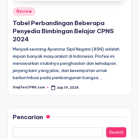
Posted
Review
in
Tabel Perbandingan Beberapa
Penyedia Bimbingan Belajar CPNS
2024
Menjadi seorang Aparatur Sipil Negara (ASN) adalah
impian banyak masyarakat di Indonesia. Profesi ini
menawarkan stabilnya penghasilan dan kehidupan,
jenjang karir yang jelas, dan kesempatan untuk
berkontribusi pada pembangunan bangsa.…
SiapTesCPNS.com
July 19, 2024
Posted
by
Pencarian
Search