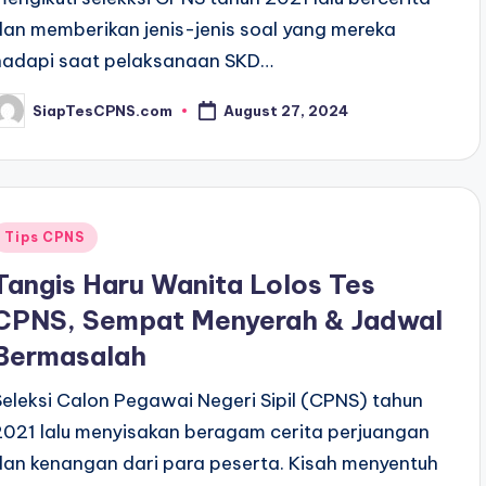
dan memberikan jenis-jenis soal yang mereka
hadapi saat pelaksanaan SKD…
SiapTesCPNS.com
August 27, 2024
osted
y
Posted
Tips CPNS
n
Tangis Haru Wanita Lolos Tes
CPNS, Sempat Menyerah & Jadwal
Bermasalah
Seleksi Calon Pegawai Negeri Sipil (CPNS) tahun
2021 lalu menyisakan beragam cerita perjuangan
dan kenangan dari para peserta. Kisah menyentuh