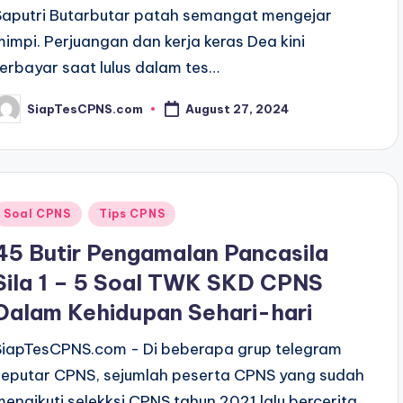
Saputri Butarbutar patah semangat mengejar
mimpi. Perjuangan dan kerja keras Dea kini
terbayar saat lulus dalam tes…
SiapTesCPNS.com
August 27, 2024
osted
y
Posted
Soal CPNS
Tips CPNS
n
45 Butir Pengamalan Pancasila
Sila 1 – 5 Soal TWK SKD CPNS
Dalam Kehidupan Sehari-hari
SiapTesCPNS.com - Di beberapa grup telegram
seputar CPNS, sejumlah peserta CPNS yang sudah
mengikuti selekksi CPNS tahun 2021 lalu bercerita