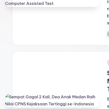
P
b
i