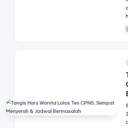
P
b
i