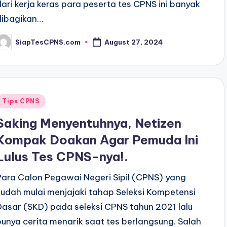
dari kerja keras para peserta tes CPNS ini banyak
dibagikan…
SiapTesCPNS.com
August 27, 2024
osted
y
Posted
Tips CPNS
n
Saking Menyentuhnya, Netizen
Kompak Doakan Agar Pemuda Ini
Lulus Tes CPNS-nya!.
Para Calon Pegawai Negeri Sipil (CPNS) yang
sudah mulai menjajaki tahap Seleksi Kompetensi
Dasar (SKD) pada seleksi CPNS tahun 2021 lalu
punya cerita menarik saat tes berlangsung. Salah