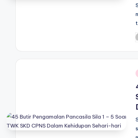
P
b
i