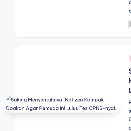
P
b
i