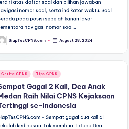
terdiri atas daftar soal dan pilihan jawaban,
navigasi nomor soal, serta indikator waktu. Soal
berada pada posisi sebelah kanan layar
sementara navigasi nomor soal…
SiapTesCPNS.com
August 28, 2024
osted
y
Posted
Cerita CPNS
Tips CPNS
n
Sempat Gagal 2 Kali, Dea Anak
Medan Raih Nilai CPNS Kejaksaan
Tertinggi se-Indonesia
SiapTesCPNS.com - Sempat gagal dua kali di
sekolah kedinasan, tak membuat Intana Dea