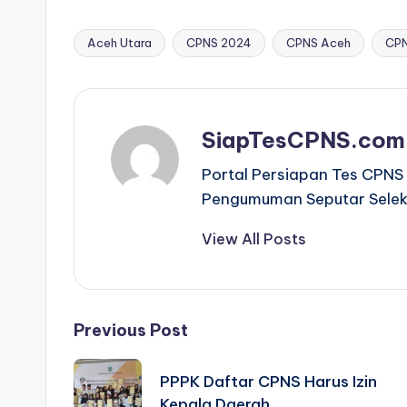
Aceh Utara
CPNS 2024
CPNS Aceh
CPN
Tags:
SiapTesCPNS.com
Portal Persiapan Tes CPNS 
Pengumuman Seputar Selek
View All Posts
Post
Previous Post
navigation
PPPK Daftar CPNS Harus Izin
Kepala Daerah