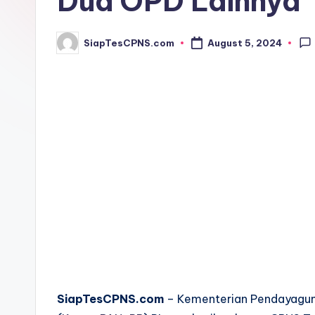
Dua OPD Lainnya
SiapTesCPNS.com
August 5, 2024
Posted
by
SiapTesCPNS.com
– Kementerian Pendayaguna