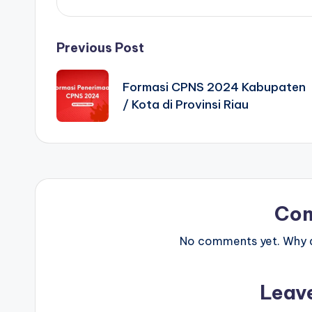
Post
Previous Post
navigation
Formasi CPNS 2024 Kabupaten
/ Kota di Provinsi Riau
Co
No comments yet. Why do
Leav