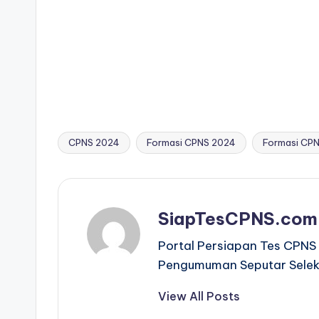
o
p
g
k
k
er
CPNS 2024
Formasi CPNS 2024
Formasi CPN
Tags:
SiapTesCPNS.com
Portal Persiapan Tes CPNS 
Pengumuman Seputar Selek
View All Posts