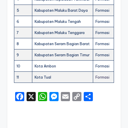
5
Kabupaten Maluku Barat Daya
Formasi
6
Kabupaten Maluku Tengah
Formasi
7
Kabupaten Maluku Tenggara
Formasi
8
Kabupaten Seram Bagian Barat
Formasi
9
Kabupaten Seram Bagian Timur
Formasi
10
Kota Ambon
Formasi
11
Kota Tual
Formasi
F
X
W
M
E
C
S
a
h
e
m
o
h
c
a
s
ai
p
ar
e
ts
s
l
y
e