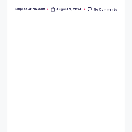
SiapTesCPNS.com
August 9, 2024
No Comments
Posted
by