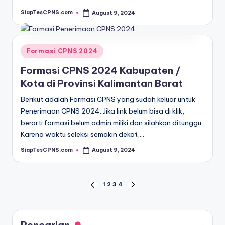
SiapTesCPNS.com
August 9, 2024
Posted
by
Posted
Formasi CPNS 2024
in
Formasi CPNS 2024 Kabupaten /
Kota di Provinsi Kalimantan Barat
Berikut adalah Formasi CPNS yang sudah keluar untuk
Penerimaan CPNS 2024. Jika link belum bisa di klik,
berarti formasi belum admin miliki dan silahkan ditunggu.
Karena waktu seleksi semakin dekat,…
SiapTesCPNS.com
August 9, 2024
Posted
by
Posts
1
2
3
4
PREVIOUS
NEXT
PAGE
PAGE
pagination