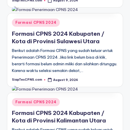
SiapTesCPNS.com
August 9, 2024
Posted
by
Posted
Formasi CPNS 2024
in
Formasi CPNS 2024 Kabupaten /
Kota di Provinsi Sulawesi Utara
Berikut adalah Formasi CPNS yang sudah keluar untuk
Penerimaan CPNS 2024. Jika link belum bisa di klik,
berarti formasi belum admin miliki dan silahkan ditunggu.
Karena waktu seleksi semakin dekat,…
SiapTesCPNS.com
August 9, 2024
Posted
by
Posted
Formasi CPNS 2024
in
Formasi CPNS 2024 Kabupaten /
Kota di Provinsi Kalimantan Utara
Berikut adalah Formasi CPNS yang sudah keluar untuk