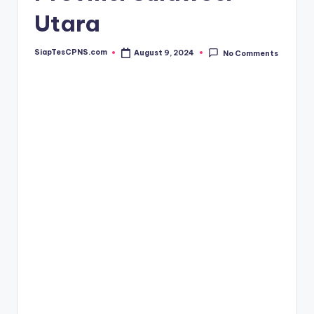
Utara
SiapTesCPNS.com
August 9, 2024
No Comments
Posted
by