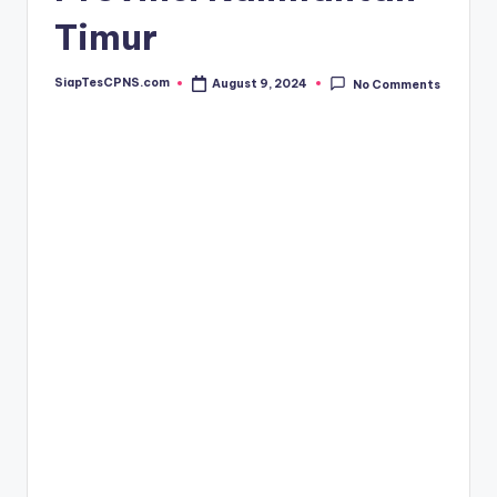
Timur
SiapTesCPNS.com
August 9, 2024
No Comments
Posted
by