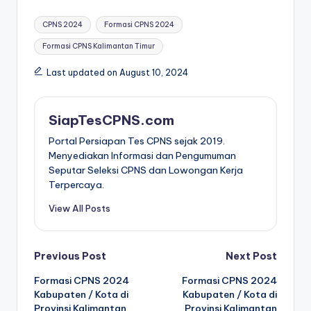
Tags:
CPNS 2024
Formasi CPNS 2024
Formasi CPNS Kalimantan Timur
Last updated on August 10, 2024
SiapTesCPNS.com
Portal Persiapan Tes CPNS sejak 2019.
Menyediakan Informasi dan Pengumuman
Seputar Seleksi CPNS dan Lowongan Kerja
Terpercaya.
View All Posts
Post
Previous Post
Next Post
Formasi CPNS 2024
Formasi CPNS 2024
navigation
Kabupaten / Kota di
Kabupaten / Kota di
Provinsi Kalimantan
Provinsi Kalimantan