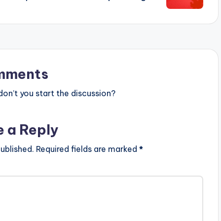
mments
n’t you start the discussion?
e a Reply
ublished.
Required fields are marked
*