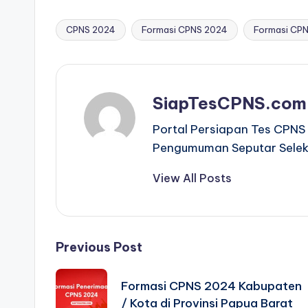
CPNS 2024
Formasi CPNS 2024
Formasi CPN
Tags:
SiapTesCPNS.com
Portal Persiapan Tes CPNS 
Pengumuman Seputar Selek
View All Posts
Post
Previous Post
navigation
Formasi CPNS 2024 Kabupaten
/ Kota di Provinsi Papua Barat