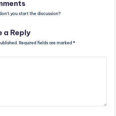
mments
n’t you start the discussion?
e a Reply
ublished.
Required fields are marked
*