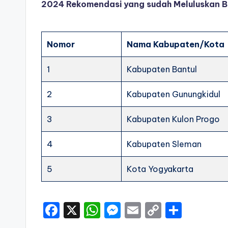
2024 Rekomendasi yang sudah Meluluskan B
Nomor
Nama Kabupaten/Kota
1
Kabupaten Bantul
2
Kabupaten Gunungkidul
3
Kabupaten Kulon Progo
4
Kabupaten Sleman
5
Kota Yogyakarta
F
X
W
M
E
C
S
a
h
e
m
o
h