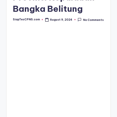
Bangka Belitung
SiapTesCPNS.com
August 9, 2024
No Comments
Posted
by