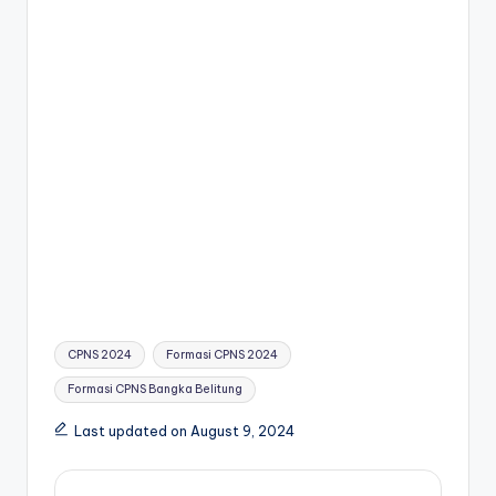
k
er
Tags:
CPNS 2024
Formasi CPNS 2024
Formasi CPNS Bangka Belitung
Last updated on August 9, 2024