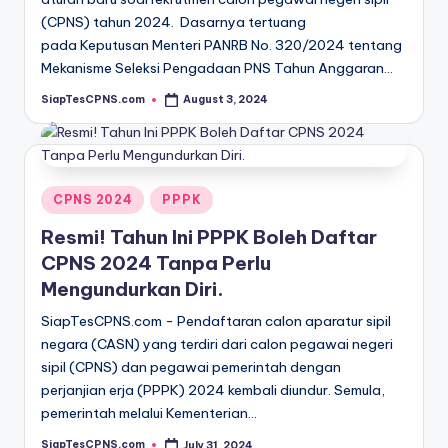
(CPNS) tahun 2024. Dasarnya tertuang
pada Keputusan Menteri PANRB No. 320/2024 tentang
Mekanisme Seleksi Pengadaan PNS Tahun Anggaran…
SiapTesCPNS.com
August 3, 2024
Posted
by
Posted
CPNS 2024
PPPK
in
Resmi! Tahun Ini PPPK Boleh Daftar
CPNS 2024 Tanpa Perlu
Mengundurkan Diri.
SiapTesCPNS.com - Pendaftaran calon aparatur sipil
negara (CASN) yang terdiri dari calon pegawai negeri
sipil (CPNS) dan pegawai pemerintah dengan
perjanjian erja (PPPK) 2024 kembali diundur. Semula,
pemerintah melalui Kementerian…
SiapTesCPNS.com
July 31, 2024