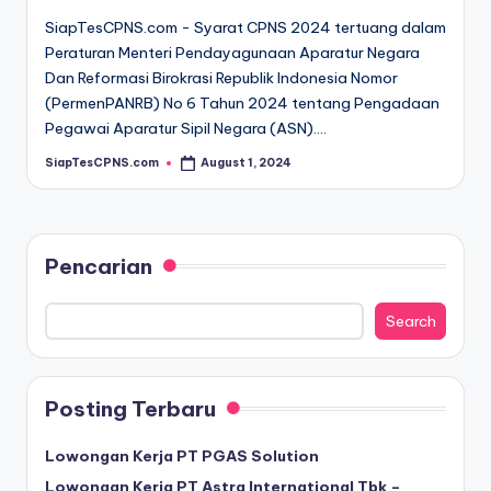
SiapTesCPNS.com - Syarat CPNS 2024 tertuang dalam
Peraturan Menteri Pendayagunaan Aparatur Negara
Dan Reformasi Birokrasi Republik Indonesia Nomor
(PermenPANRB) No 6 Tahun 2024 tentang Pengadaan
Pegawai Aparatur Sipil Negara (ASN).…
SiapTesCPNS.com
August 1, 2024
Posted
by
Pencarian
Search
Posting Terbaru
Lowongan Kerja PT PGAS Solution
Lowongan Kerja PT Astra International Tbk –