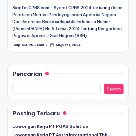
SiapTesCPNS.com - Syarat CPNS 2024 tertuang dalam
Peraturan Menteri Pendayagunaan Aparatur Negara
Dan Reformasi Birokrasi Republik Indonesia Nomor
(PermenPANRB) No 6 Tahun 2024 tentang Pengadaan
Pegawai Aparatur Sipil Negara (ASN).…
SiapTesCPNS.com
August 1, 2024
Posted
by
Pencarian
Search
Posting Terbaru
Lowongan Kerja PT PGAS Solution
Lowongan Kerja PT Astra International Tbk –